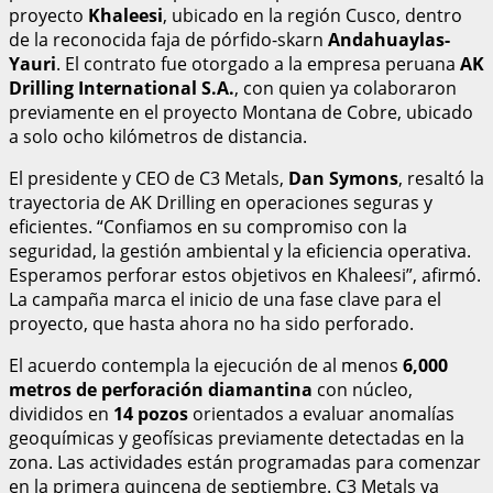
proyecto
Khaleesi
, ubicado en la región Cusco, dentro
de la reconocida faja de pórfido-skarn
Andahuaylas-
Yauri
. El contrato fue otorgado a la empresa peruana
AK
Drilling International S.A.
, con quien ya colaboraron
previamente en el proyecto Montana de Cobre, ubicado
a solo ocho kilómetros de distancia.
El presidente y CEO de C3 Metals,
Dan Symons
, resaltó la
trayectoria de AK Drilling en operaciones seguras y
eficientes. “Confiamos en su compromiso con la
seguridad, la gestión ambiental y la eficiencia operativa.
Esperamos perforar estos objetivos en Khaleesi”, afirmó.
La campaña marca el inicio de una fase clave para el
proyecto, que hasta ahora no ha sido perforado.
El acuerdo contempla la ejecución de al menos
6,000
metros de perforación diamantina
con núcleo,
divididos en
14 pozos
orientados a evaluar anomalías
geoquímicas y geofísicas previamente detectadas en la
zona. Las actividades están programadas para comenzar
en la primera quincena de septiembre. C3 Metals ya