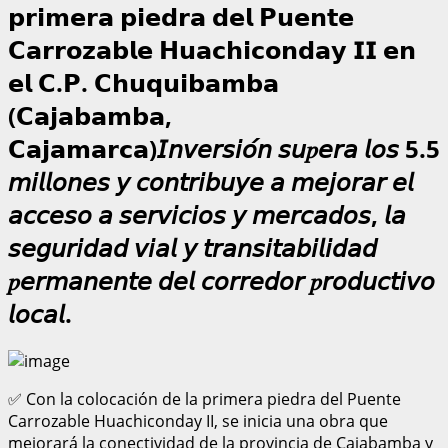
𝗽𝗿𝗶𝗺𝗲𝗿𝗮 𝗽𝗶𝗲𝗱𝗿𝗮 𝗱𝗲𝗹 𝗣𝘂𝗲𝗻𝘁𝗲
𝗖𝗮𝗿𝗿𝗼𝘇𝗮𝗯𝗹𝗲 𝗛𝘂𝗮𝗰𝗵𝗶𝗰𝗼𝗻𝗱𝗮𝘆 𝗜𝗜 𝗲𝗻
𝗲𝗹 𝗖.𝗣. 𝗖𝗵𝘂𝗾𝘂𝗶𝗯𝗮𝗺𝗯𝗮
(𝗖𝗮𝗷𝗮𝗯𝗮𝗺𝗯𝗮,
𝗖𝗮𝗷𝗮𝗺𝗮𝗿𝗰𝗮)𝘐𝘯𝘷𝘦𝘳𝘴𝘪𝘰́𝘯 𝘴𝘶𝑝𝘦𝘳𝘢 𝘭𝘰𝘴 5.5
𝘮𝘪𝘭𝘭𝘰𝘯𝘦𝘴 𝘺 𝘤𝘰𝘯𝘵𝘳𝘪𝘣𝘶𝘺𝘦 𝘢 𝘮𝘦𝘫𝘰𝘳𝘢𝘳 𝘦𝘭
𝘢𝘤𝘤𝘦𝘴𝘰 𝘢 𝘴𝘦𝘳𝘷𝘪𝘤𝘪𝘰𝘴 𝘺 𝘮𝘦𝘳𝘤𝘢𝘥𝘰𝘴, 𝘭𝘢
𝘴𝘦𝘨𝘶𝘳𝘪𝘥𝘢𝘥 𝘷𝘪𝘢𝘭 𝘺 𝘵𝘳𝘢𝘯𝘴𝘪𝘵𝘢𝘣𝘪𝘭𝘪𝘥𝘢𝘥
𝑝𝘦𝘳𝘮𝘢𝘯𝘦𝘯𝘵𝘦 𝘥𝘦𝘭 𝘤𝘰𝘳𝘳𝘦𝘥𝘰𝘳 𝑝𝘳𝘰𝘥𝘶𝘤𝘵𝘪𝘷𝘰
𝘭𝘰𝘤𝘢𝘭.
✅ Con la colocación de la primera piedra del Puente
Carrozable Huachiconday II, se inicia una obra que
mejorará la conectividad de la provincia de Cajabamba y