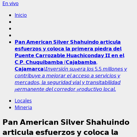
En vivo
Inicio
𝗣𝗮𝗻 𝗔𝗺𝗲𝗿𝗶𝗰𝗮𝗻 𝗦𝗶𝗹𝘃𝗲𝗿 𝗦𝗵𝗮𝗵𝘂𝗶𝗻𝗱𝗼 𝗮𝗿𝘁𝗶𝗰𝘂𝗹𝗮
𝗲𝘀𝗳𝘂𝗲𝗿𝘇𝗼𝘀 𝘆 𝗰𝗼𝗹𝗼𝗰𝗮 𝗹𝗮 𝗽𝗿𝗶𝗺𝗲𝗿𝗮 𝗽𝗶𝗲𝗱𝗿𝗮 𝗱𝗲𝗹
𝗣𝘂𝗲𝗻𝘁𝗲 𝗖𝗮𝗿𝗿𝗼𝘇𝗮𝗯𝗹𝗲 𝗛𝘂𝗮𝗰𝗵𝗶𝗰𝗼𝗻𝗱𝗮𝘆 𝗜𝗜 𝗲𝗻 𝗲𝗹
𝗖.𝗣. 𝗖𝗵𝘂𝗾𝘂𝗶𝗯𝗮𝗺𝗯𝗮 (𝗖𝗮𝗷𝗮𝗯𝗮𝗺𝗯𝗮,
𝗖𝗮𝗷𝗮𝗺𝗮𝗿𝗰𝗮)𝘐𝘯𝘷𝘦𝘳𝘴𝘪𝘰́𝘯 𝘴𝘶𝑝𝘦𝘳𝘢 𝘭𝘰𝘴 5.5 𝘮𝘪𝘭𝘭𝘰𝘯𝘦𝘴 𝘺
𝘤𝘰𝘯𝘵𝘳𝘪𝘣𝘶𝘺𝘦 𝘢 𝘮𝘦𝘫𝘰𝘳𝘢𝘳 𝘦𝘭 𝘢𝘤𝘤𝘦𝘴𝘰 𝘢 𝘴𝘦𝘳𝘷𝘪𝘤𝘪𝘰𝘴 𝘺
𝘮𝘦𝘳𝘤𝘢𝘥𝘰𝘴, 𝘭𝘢 𝘴𝘦𝘨𝘶𝘳𝘪𝘥𝘢𝘥 𝘷𝘪𝘢𝘭 𝘺 𝘵𝘳𝘢𝘯𝘴𝘪𝘵𝘢𝘣𝘪𝘭𝘪𝘥𝘢𝘥
𝑝𝘦𝘳𝘮𝘢𝘯𝘦𝘯𝘵𝘦 𝘥𝘦𝘭 𝘤𝘰𝘳𝘳𝘦𝘥𝘰𝘳 𝑝𝘳𝘰𝘥𝘶𝘤𝘵𝘪𝘷𝘰 𝘭𝘰𝘤𝘢𝘭.
Locales
Mineria
𝗣𝗮𝗻 𝗔𝗺𝗲𝗿𝗶𝗰𝗮𝗻 𝗦𝗶𝗹𝘃𝗲𝗿 𝗦𝗵𝗮𝗵𝘂𝗶𝗻𝗱𝗼
𝗮𝗿𝘁𝗶𝗰𝘂𝗹𝗮 𝗲𝘀𝗳𝘂𝗲𝗿𝘇𝗼𝘀 𝘆 𝗰𝗼𝗹𝗼𝗰𝗮 𝗹𝗮