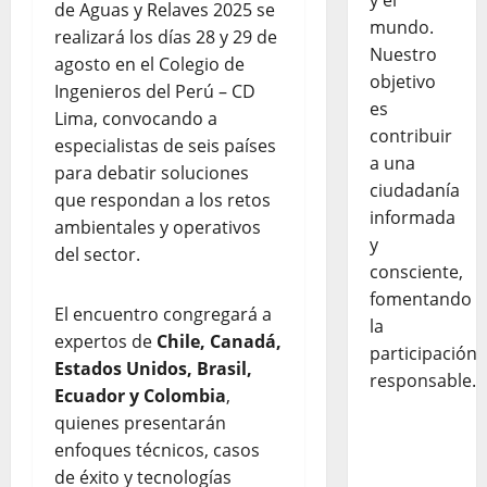
y el
de Aguas y Relaves 2025 se
mundo.
realizará los días 28 y 29 de
Nuestro
agosto en el Colegio de
objetivo
Ingenieros del Perú – CD
es
Lima, convocando a
contribuir
especialistas de seis países
a una
para debatir soluciones
ciudadanía
que respondan a los retos
informada
ambientales y operativos
y
del sector.
consciente,
fomentando
El encuentro congregará a
la
expertos de
Chile, Canadá,
participación
Estados Unidos, Brasil,
responsable.
Ecuador y Colombia
,
quienes presentarán
enfoques técnicos, casos
de éxito y tecnologías