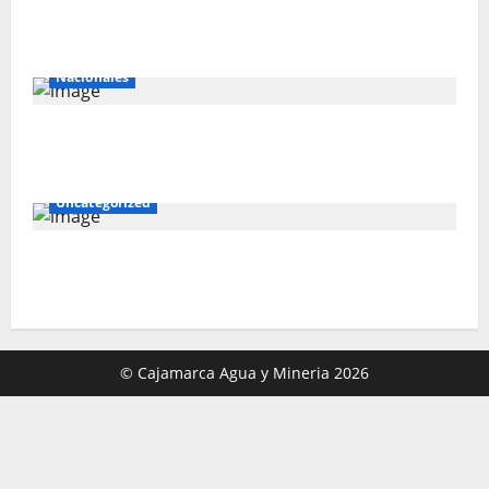
El Galeno: más de US$ 34 millones para
reforzar la exploración
Nacionales
Southern apuesta US$ 10,300 millones por
el cobre peruano
Uncategorized
AMSAC obtiene fondo internacional para
culminar desarrollo del proyecto Bioboost