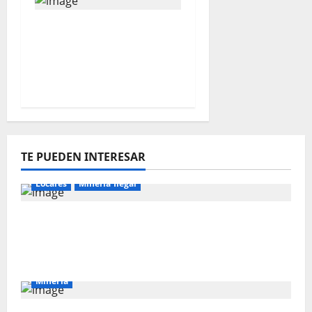
Perú solo explota cinco
de las 18 cuencas que
concentran petróleo y
gas natural
TE PUEDEN INTERESAR
Locales
Mineria Ilegal
Director de Energía y Minas de Cajamarca
denuncia corrupción en la lucha contra la
minería ilegal
Mineria