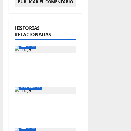
HISTORIAS
RELACIONADAS
Mineria
El Galeno: más de US$
34 millones para
reforzar la exploración
Nacionales
Southern apuesta US$
10,300 millones por el
cobre peruano
Mineria