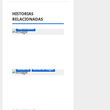
HISTORIAS
RELACIONADAS
Internacionales
Nacionales
Majes Siguas II y la
nueva frontera
agroexportadora del
sur
Mineria
Mineria Ilegal
La minería ilegal en
cobre puede
convertirse en
incontrolable
Internacionales
Nacionales