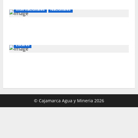
Internacionales
Nacionales
Perú busca fortalecer su relación con
Estados Unidos.
Locales
Gold Fields capacita a 55 vecinos de
Hualgayoc para obtener su licencia de
conducir