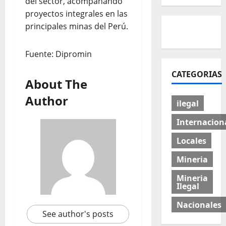
del sector, acompañando
proyectos integrales en las
principales minas del Perú.
Fuente: Dipromin
CATEGORIAS
About The
Author
ilegal
Internacion
Locales
Mineria
Mineria
Ilegal
Nacionales
See author's posts