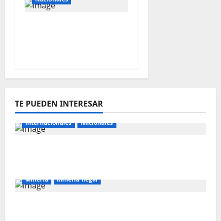
Perú busca fortalecer
su relación con Estados
Unidos.
TE PUEDEN INTERESAR
Internacionales
Nacionales
Majes Siguas II y la nueva frontera
agroexportadora del sur
Mineria
Mineria Ilegal
La minería ilegal en cobre puede
convertirse en incontrolable