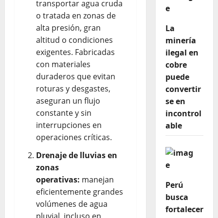
transportar agua cruda
o tratada en zonas de
alta presión, gran
La
altitud o condiciones
minería
exigentes. Fabricadas
ilegal en
con materiales
cobre
duraderos que evitan
puede
roturas y desgastes,
convertir
aseguran un flujo
se en
constante y sin
incontrol
interrupciones en
able
operaciones críticas.
Drenaje de lluvias en
zonas
operativas:
manejan
Perú
eficientemente grandes
busca
volúmenes de agua
fortalecer
pluvial, incluso en