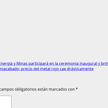
 Energía y Minas participará en la ceremonia inaugural y bri
miacabado; precio del metal rojo cae drásticamente
 campos obligatorios están marcados con
*