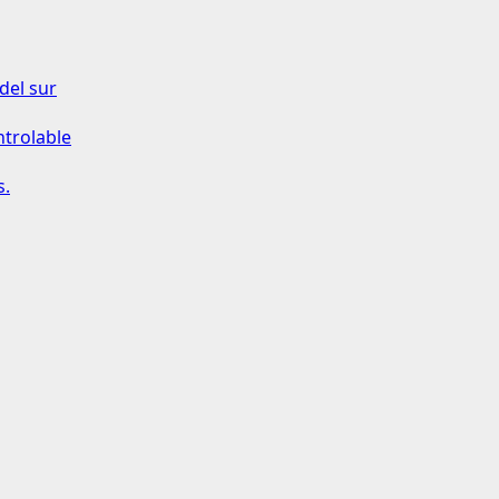
del sur
ntrolable
s.