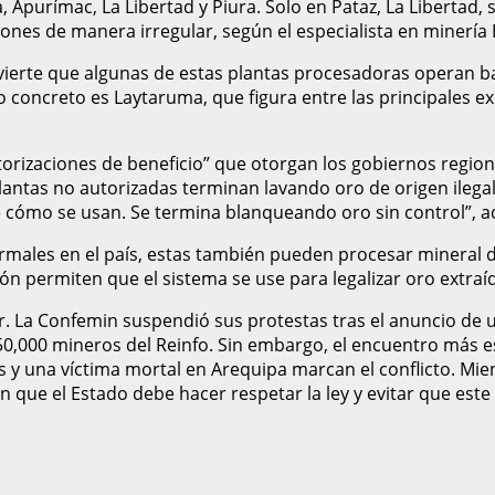
Apurímac, La Libertad y Piura. Solo en Pataz, La Libertad, 
nes de manera irregular, según el especialista en minería 
vierte que algunas de estas plantas procesadoras operan ba
 concreto es Laytaruma, que figura entre las principales e
utorizaciones de beneficio” que otorgan los gobiernos regio
lantas no autorizadas terminan lavando oro de origen ilegal
e cómo se usan. Se termina blanqueando oro sin control”, ad
ales en el país, estas también pueden procesar mineral de 
isión permiten que el sistema se use para legalizar oro extraíd
rar. La Confemin suspendió sus protestas tras el anuncio de
0,000 mineros del Reinfo. Sin embargo, el encuentro más es
y una víctima mortal en Arequipa marcan el conflicto. Mien
 que el Estado debe hacer respetar la ley y evitar que est