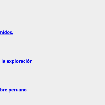
nidos.
 la exploración
obre peruano