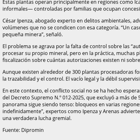
Estas plantas operan principalmente en regiones como Ica, 
informales— controladas por familias que ocupan concesio
César Ipenza, abogado experto en delitos ambientales, ad
volúmenes que no se condicen con esa categoría. “Un caso
pequeña minera”, señaló.
El problema se agrava por la falta de control sobre las “a
procesar su propio mineral, pero en la práctica, muchas p
fiscalización sobre cuántas autorizaciones existen ni sobr
Aunque existen alrededor de 300 plantas procesadoras form
la trazabilidad y el control. El vacío legal y la débil superv
En este contexto, el conflicto social no se ha hecho espe
del Decreto Supremo N.º 012-2025, que excluyó a más de 5
panorama sigue siendo tenso: bloqueos en varias regiones 
indefinidamente”, expertos como Ipenza y Arenas advierten
una verdadera lucha gremial.
Fuente: Dipromin