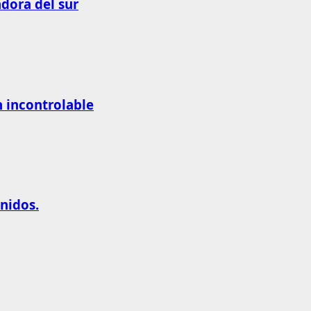
adora del sur
n incontrolable
nidos.