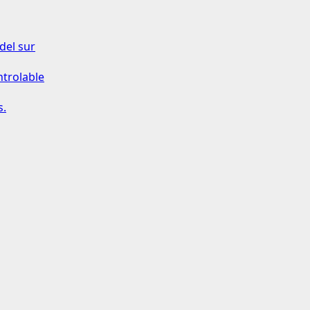
del sur
ntrolable
s.