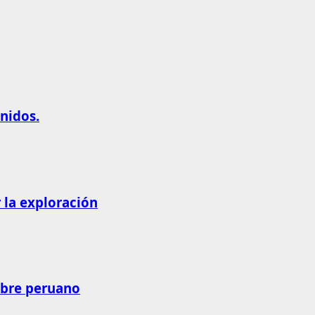
nidos.
 la exploración
obre peruano