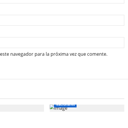
 este navegador para la próxima vez que comente.
Nacionales
más de US$ 34
Southern apuesta US$
a reforzar la
10,300 millones por el cobre