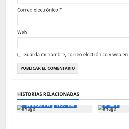
Correo electrónico
*
Web
Guarda mi nombre, correo electrónico y web en
HISTORIAS RELACIONADAS
Internacionales
Nacionales
Mineria
Perú busca fortalecer su
El Galeno: 
relación con Estados Unidos.
millones par