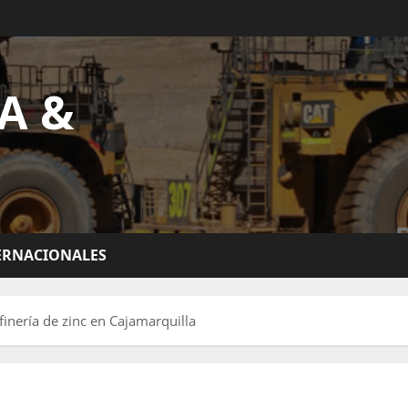
A &
ERNACIONALES
finería de zinc en Cajamarquilla