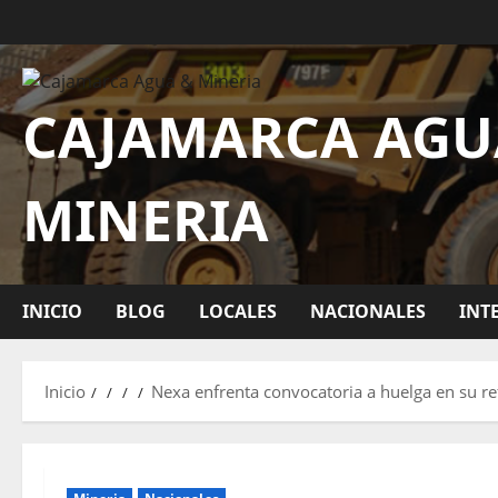
CAJAMARCA AGU
MINERIA
INICIO
BLOG
LOCALES
NACIONALES
INT
Inicio
Nexa enfrenta convocatoria a huelga en su re