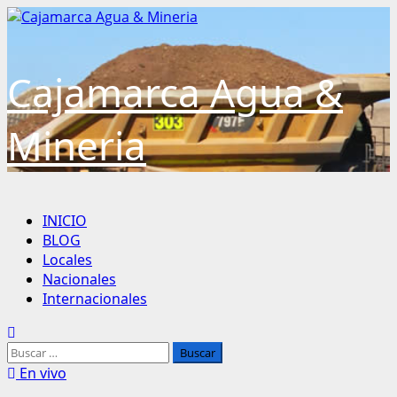
Saltar
al
contenido
Cajamarca Agua &
Mineria
Menú
INICIO
principal
BLOG
Locales
Nacionales
Internacionales
Buscar:
En vivo