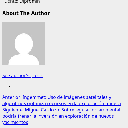
Fuente: Dipromin
About The Author
See author's posts
Navegación
Anterior:
Ingemmet: Uso de imágenes satelitales y
algoritmos optimiza recursos en la exploración minera
de
Siguiente:
Miguel Cardozo: Sobreregulación ambiental
entradas
podría frenar la inversión en exploración de nuevos
yacimientos