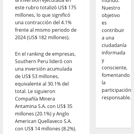
la inversión ejecutada en
mundo.
este rubro totalizó US$ 175
Nuestro
millones, lo que significó
objetivo
una contracción del 4.1%
es
frente al mismo periodo de
contribuir
2024 (US$ 182 millones).
a una
ciudadanía
informada
En el ranking de empresas,
y
Southern Peru lideró con
consciente,
una inversión acumulada
fomentando
de US$ 53 millones,
la
equivalente al 30.1% del
participación
total. Le siguieron
responsable.
Compañía Minera
Antamina S.A. con US$ 35
millones (20.1%) y Anglo
American Quellaveco S.A.
con US$ 14 millones (8.2%).