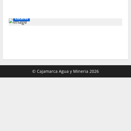
Perú busca fortalecer su relación con
Estados Unidos.
Locales
Gold Fields capacita a 55 vecinos de
Hualgayoc para obtener su licencia de
conducir