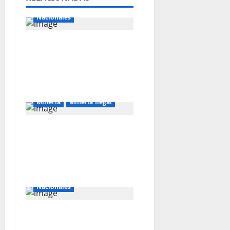
Internacionales
Nacionales
Majes Siguas II y la
nueva frontera
agroexportadora del
sur
Mineria
Mineria Ilegal
La minería ilegal en
cobre puede
convertirse en
incontrolable
Internacionales
Nacionales
Perú busca fortalecer
su relación con Estados