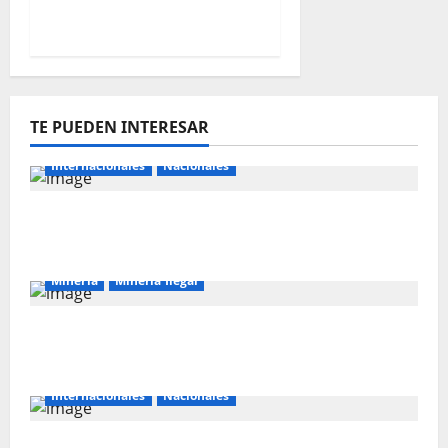
Unidos.
TE PUEDEN INTERESAR
Internacionales
Nacionales
Majes Siguas II y la nueva frontera
agroexportadora del sur
Mineria
Mineria Ilegal
La minería ilegal en cobre puede
convertirse en incontrolable
Internacionales
Nacionales