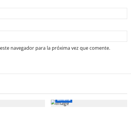
 este navegador para la próxima vez que comente.
Mineria
s de US$ 34 millones
Perú solo explota cinco de las 18
la exploración
cuencas que concentran petróleo y
gas natural