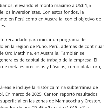
diarios, elevando el monto máximo a US$ 1,5
e los inversionistas. Con estos fondos, la
nto en Perú como en Australia, con el objetivo de
es.
neto recaudado para iniciar un programa de
do en la región de Puno, Perú, además de continuar
de Oro Matthina, en Australia. También se
nerales de capital de trabajo de la empresa. El
 de metales preciosos y básicos, como plata, oro,
áreas e incluye la histórica mina subterránea de
pi. En marzo de 2025, Carlton reportó resultados
uperficial en las zonas de Mamacocha y Creston,
nidos de oro (13,45 g/t), plata (1,018 g/t) y