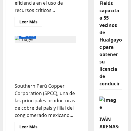
eficiencia en el uso de
Fields
recursos críticos...
capacita
a 55
Leer Más
vecinos
de
Mineria
Hualgayo
c para
Tía María asegura
obtener
financiamiento por
su
US$1.250 millones y
licencia
apunta a iniciar
operaciones en 2027
de
conducir
Southern Perú Copper
Corporation (SPCC), una de
las principales productoras
de cobre del país y filial del
conglomerado mexicano...
IVÁN
ARENAS:
Leer Más