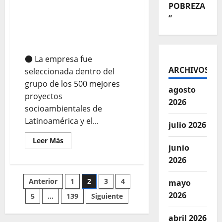
POBREZA
2026: AMSAC es
”
reconocida nuevamente
por sus innovaciones con
propósito ambiental
● La empresa fue
ARCHIVOS
seleccionada dentro del
grupo de los 500 mejores
agosto
proyectos
2026
socioambientales de
Latinoamérica y el...
julio 2026
Leer Más
junio
2026
Anterior
1
2
3
4
mayo
2026
5
…
139
Siguiente
abril 2026