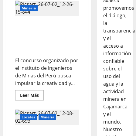
Minería
promovemos
Mineria
el diálogo,
la
Premio Nacional de
Minería Escolar 2026
transparencia
convoca a estudiantes de
y el
todo el país a plasmar su
acceso a
creatividad y talento
información
El concurso organizado por
confiable
el Instituto de Ingenieros
sobre el
de Minas del Perú busca
uso del
impulsar la creatividad y...
agua y la
actividad
Leer Más
minera en
Cajamarca
y el
Locales
Mineria
mundo.
Nuestro
NEWMONT YANACOCHA