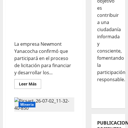
objetivo
ANUNCIA QUE
es
PARTICIPARÁ EN
contribuir
LICITACIÓN PARA
IMPULSAR DOS NUEVOS
a una
POZOS TUBULARES EN
ciudadanía
CAJAMARCA
informada
y
La empresa Newmont
consciente,
Yanacocha confirmó que
fomentando
participará en el proceso
la
de licitación para financiar
participación
y desarrollar los...
responsable.
Leer Más
Mineria
AMSAC lidera ranking de
PUBLICACIO
madurez empresarial de