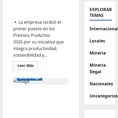
Gold Fields obtiene el
máximo galardón con su
EXPLORAR
proyecto “Hualgayoc 360”.
TEMAS
▪ La empresa recibió el
primer puesto en los
Internaciona
Premios ProActivo
Locales
2026 por su iniciativa que
integra productividad,
Mineria
sostenibilidad y...
Mineria
Leer Más
Ilegal
Locales
Mineria
Mineria Ilegal
Nacionales
TENSIÓN EN SAN
Uncategorize
MARCOS: Mineros ilegales
desatan violencia armada
contra defensores del
agua en el Cerro Mogol