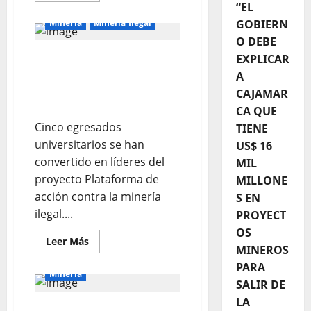
“EL
Mineria
Mineria Ilegal
GOBIERN
O DEBE
EGRESADOS
EXPLICAR
UNIVERSITARIOS LUCHAN
A
CONTRA LA MINERÍA
CAJAMAR
ILEGAL
CA QUE
Cinco egresados
TIENE
universitarios se han
US$ 16
convertido en líderes del
MIL
proyecto Plataforma de
MILLONE
acción contra la minería
S EN
ilegal....
PROYECT
OS
Leer Más
MINEROS
PARA
Mineria
SALIR DE
LA
Premios Verdes