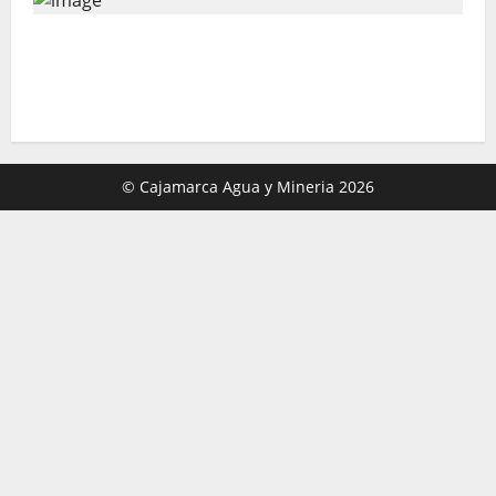
Director de Energía y Minas de Cajamarca
denuncia corrupción en la lucha contra la
minería ilegal