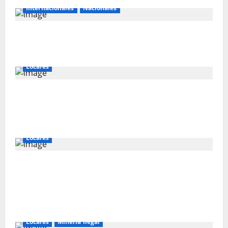
Internacionales
Nacionales
Perú busca fortalecer su relación con
Estados Unidos.
Locales
Gold Fields capacita a 55 vecinos de
Hualgayoc para obtener su licencia de
conducir
Locales
IVÁN ARENAS: “EL GOBIERNO DEBE
EXPLICAR A CAJAMARCA QUE TIENE US$ 16
MIL MILLONES EN PROYECTOS MINEROS
PARA SALIR DE LA POBREZA”
Locales
Mineria Ilegal