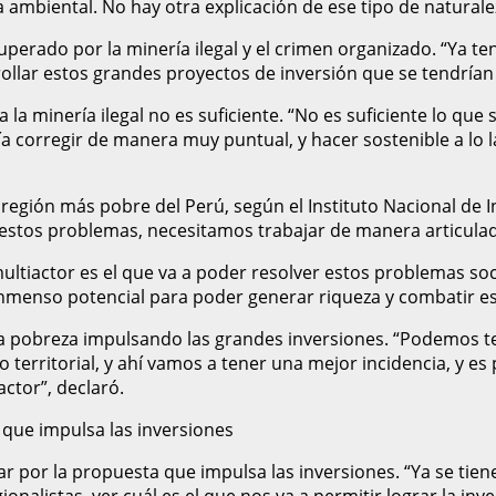
ambiental. No hay otra explicación de ese tipo de naturalez
superado por la minería ilegal y el crimen organizado. “Ya t
llar estos grandes proyectos de inversión que se tendrían 
la minería ilegal no es suficiente. “No es suficiente lo que
a corregir de manera muy puntual, y hacer sostenible a lo l
egión más pobre del Perú, según el Instituto Nacional de I
 estos problemas, necesitamos trabajar de manera articulada 
ultiactor es el que va a poder resolver estos problemas s
nmenso potencial para poder generar riqueza y combatir es
la pobreza impulsando las grandes inversiones. “Podemos 
o territorial, y ahí vamos a tener una mejor incidencia, y 
ctor”, declaró.
que impulsa las inversiones
ar por la propuesta que impulsa las inversiones. “Ya se tien
nalistas, ver cuál es el que nos va a permitir lograr la inve