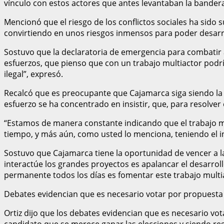
vínculo con estos actores que antes levantaban la bandera 
Mencionó que el riesgo de los conflictos sociales ha sido 
convirtiendo en unos riesgos inmensos para poder desarro
Sostuvo que la declaratoria de emergencia para combatir a 
esfuerzos, que pienso que con un trabajo multiactor podrí
ilegal”, expresó.
Recalcó que es preocupante que Cajamarca siga siendo la r
esfuerzo se ha concentrado en insistir, que, para resolver
“Estamos de manera constante indicando que el trabajo m
tiempo, y más aún, como usted lo menciona, teniendo el i
Sostuvo que Cajamarca tiene la oportunidad de vencer a 
interactúe los grandes proyectos es apalancar el desarroll
permanente todos los días es fomentar este trabajo multia
Debates evidencian que es necesario votar por propuesta 
Ortiz dijo que los debates evidencian que es necesario vot
candidato que se merece ganar las elecciones y siendo regio